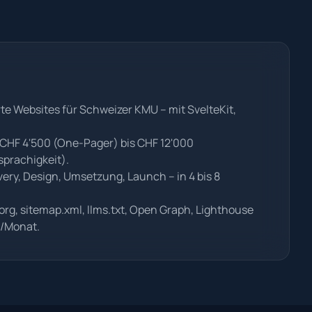
rte Websites für Schweizer KMU – mit SvelteKit,
 CHF 4'500 (One-Pager) bis CHF 12'000
prachigkeit).
overy, Design, Umsetzung, Launch – in 4 bis 8
rg, sitemap.xml, llms.txt, Open Graph, Lighthouse
0/Monat.