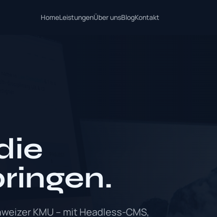
Home
Leistungen
Über uns
Blog
Kontakt
die
ringen.
chweizer KMU – mit Headless-CMS,