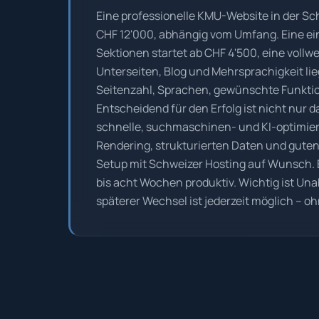
Eine professionelle KMU-Website in der Sc
CHF 12'000, abhängig vom Umfang. Eine ei
Sektionen startet ab CHF 4'500, eine voll
Unterseiten, Blog und Mehrsprachigkeit lie
Seitenzahl, Sprachen, gewünschte Funktio
Entscheidend für den Erfolg ist nicht nur 
schnelle, suchmaschinen- und KI-optimie
Rendering, strukturierten Daten und gute
Setup mit Schweizer Hosting auf Wunsch. Ei
bis acht Wochen produktiv. Wichtig ist Un
späterer Wechsel ist jederzeit möglich – oh