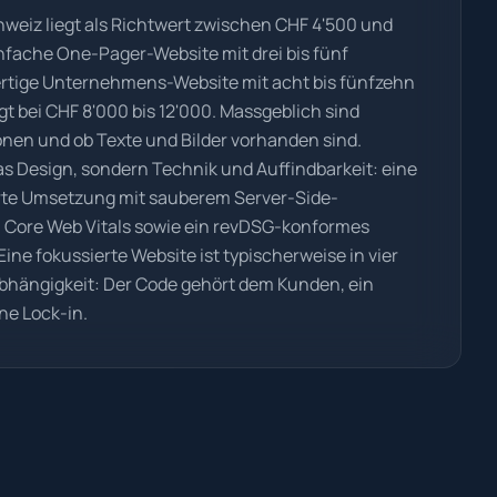
hweiz liegt als Richtwert zwischen CHF 4'500 und
nfache One-Pager-Website mit drei bis fünf
wertige Unternehmens-Website mit acht bis fünfzehn
gt bei CHF 8'000 bis 12'000. Massgeblich sind
nen und ob Texte und Bilder vorhanden sind.
das Design, sondern Technik und Auffindbarkeit: eine
rte Umsetzung mit sauberem Server-Side-
n Core Web Vitals sowie ein revDSG-konformes
ne fokussierte Website ist typischerweise in vier
abhängigkeit: Der Code gehört dem Kunden, ein
ne Lock-in.