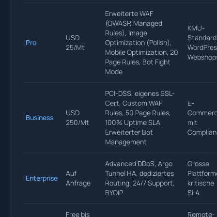
Erweiterte WAF
(OWASP, Managed
KMU-
Rules), Image
USD
Standard
Pro
Optimization (Polish),
25/Mt
WordPres
Mobile Optimization, 20
Webshop
Page Rules, Bot Fight
Mode
PCI-DSS, eigenes SSL-
Cert, Custom WAF
E-
USD
Rules, 50 Page Rules,
Commer
Business
250/Mt
100% Uptime SLA,
mit
Erweiterter Bot
Complian
Management
Advanced DDoS, Argo
Grosse
Auf
Tunnel HA, dediziertes
Plattform
Enterprise
Anfrage
Routing, 24/7 Support,
kritische
BYOIP
SLA
Free bis
Remote-