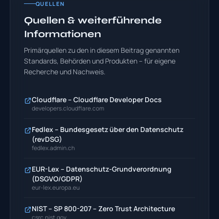
QUELLEN
Quellen & weiterführende
Informationen
Primärquellen zu den in diesem Beitrag genannten
Standards, Behörden und Produkten – für eigene
Recherche und Nachweis.
Cloudflare – Cloudflare Developer Docs
developers.cloudflare.com
Fedlex – Bundesgesetz über den Datenschutz
(revDSG)
fedlex.admin.ch
EUR-Lex – Datenschutz-Grundverordnung
(DSGVO/GDPR)
eur-lex.europa.eu
NIST – SP 800-207 – Zero Trust Architecture
csrc.nist.gov