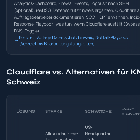
Analytics-Dashboard, Firewall Events, Logpush nach SIEM
(optional). revDSG-Datenschutzhinweis ergänzen: Cloudflare a
Auftragsbearbeiter dokumentieren, SCC + DPF erwähnen. Incid
Response-Playbook: was tun, wenn Cloudflare ausfällt (Bypass
DNS-Toggle).
Konkret: Vorlage Datenschutzhinweis, Notfall-Playbook
(Verzeichnis Bearbeitungstätigkeiten).
Cloudflare vs. Alternativen für 
Schweiz
DACH-
LÖSUNG
STÄRKE
SCHWÄCHE
EIGNUN
US-
Allrounder, Free-
Headquarter
Tier sehr stark,
(DPF