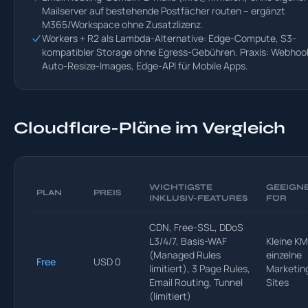
Mailserver auf bestehende Postfächer routen – ergänzt
M365/Workspace ohne Zusatzlizenz.
Workers + R2 als Lambda-Alternative: Edge-Compute, S3-
kompatibler Storage ohne Egress-Gebühren. Praxis: Webhoo
Auto-Resize-Images, Edge-API für Mobile Apps.
Cloudflare-Pläne im Vergleich
WICHTIGSTE
GEEIGN
PLAN
PREIS
INKLUSIV-FEATURES
FÜR
CDN, Free-SSL, DDoS
L3/4/7, Basis-WAF
Kleine K
(Managed Rules
einzelne
Free
USD 0
limitiert), 3 Page Rules,
Marketin
Email Routing, Tunnel
Sites
(limitiert)