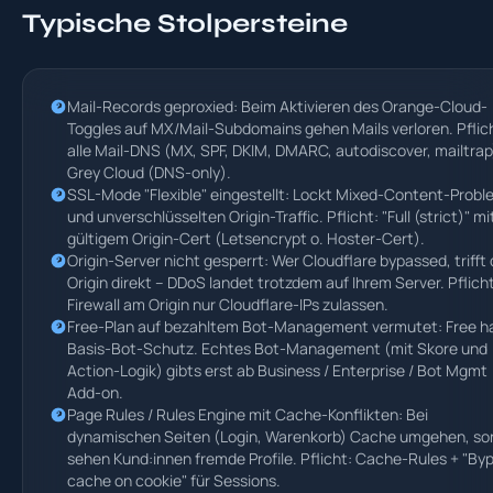
Typische Stolpersteine
Mail-Records geproxied: Beim Aktivieren des Orange-Cloud-
Toggles auf MX/Mail-Subdomains gehen Mails verloren. Pflic
alle Mail-DNS (MX, SPF, DKIM, DMARC, autodiscover, mailtrap
Grey Cloud (DNS-only).
SSL-Mode "Flexible" eingestellt: Lockt Mixed-Content-Prob
und unverschlüsselten Origin-Traffic. Pflicht: "Full (strict)" mi
gültigem Origin-Cert (Letsencrypt o. Hoster-Cert).
Origin-Server nicht gesperrt: Wer Cloudflare bypassed, trifft
Origin direkt – DDoS landet trotzdem auf Ihrem Server. Pflicht
Firewall am Origin nur Cloudflare-IPs zulassen.
Free-Plan auf bezahltem Bot-Management vermutet: Free h
Basis-Bot-Schutz. Echtes Bot-Management (mit Skore und
Action-Logik) gibts erst ab Business / Enterprise / Bot Mgmt
Add-on.
Page Rules / Rules Engine mit Cache-Konflikten: Bei
dynamischen Seiten (Login, Warenkorb) Cache umgehen, so
sehen Kund:innen fremde Profile. Pflicht: Cache-Rules + "By
cache on cookie" für Sessions.