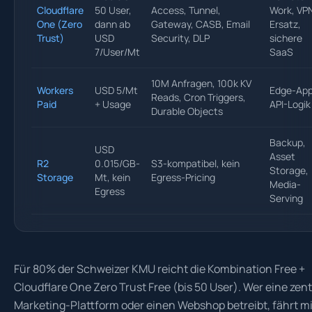
Cloudflare
50 User,
Access, Tunnel,
Work, VP
One (Zero
dann ab
Gateway, CASB, Email
Ersatz,
Trust)
USD
Security, DLP
sichere
7/User/Mt
SaaS
10M Anfragen, 100k KV
Workers
USD 5/Mt
Edge-App
Reads, Cron Triggers,
Paid
+ Usage
API-Logik
Durable Objects
Backup,
USD
Asset
R2
0.015/GB-
S3-kompatibel, kein
Storage,
Storage
Mt, kein
Egress-Pricing
Media-
Egress
Serving
Für 80% der Schweizer KMU reicht die Kombination Free +
Cloudflare One Zero Trust Free (bis 50 User). Wer eine zent
Marketing-Plattform oder einen Webshop betreibt, fährt mi