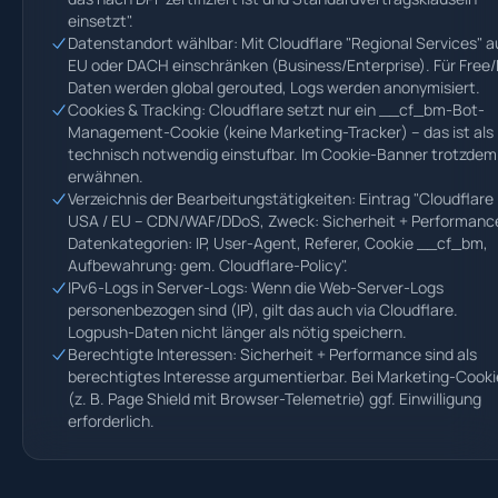
einsetzt".
Datenstandort wählbar: Mit Cloudflare "Regional Services" a
EU oder DACH einschränken (Business/Enterprise). Für Free/
Daten werden global gerouted, Logs werden anonymisiert.
Cookies & Tracking: Cloudflare setzt nur ein __cf_bm-Bot-
Management-Cookie (keine Marketing-Tracker) – das ist als
technisch notwendig einstufbar. Im Cookie-Banner trotzdem
erwähnen.
Verzeichnis der Bearbeitungstätigkeiten: Eintrag "Cloudflare 
USA / EU – CDN/WAF/DDoS, Zweck: Sicherheit + Performanc
Datenkategorien: IP, User-Agent, Referer, Cookie __cf_bm,
Aufbewahrung: gem. Cloudflare-Policy".
IPv6-Logs in Server-Logs: Wenn die Web-Server-Logs
personenbezogen sind (IP), gilt das auch via Cloudflare.
Logpush-Daten nicht länger als nötig speichern.
Berechtigte Interessen: Sicherheit + Performance sind als
berechtigtes Interesse argumentierbar. Bei Marketing-Cooki
(z. B. Page Shield mit Browser-Telemetrie) ggf. Einwilligung
erforderlich.