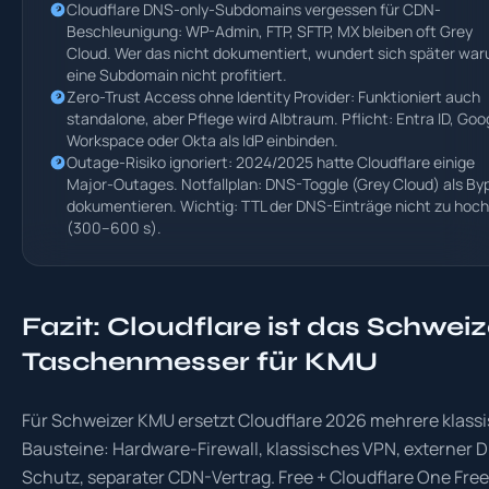
Cloudflare DNS-only-Subdomains vergessen für CDN-
Beschleunigung: WP-Admin, FTP, SFTP, MX bleiben oft Grey
Cloud. Wer das nicht dokumentiert, wundert sich später wa
eine Subdomain nicht profitiert.
Zero-Trust Access ohne Identity Provider: Funktioniert auch
standalone, aber Pflege wird Albtraum. Pflicht: Entra ID, Goo
Workspace oder Okta als IdP einbinden.
Outage-Risiko ignoriert: 2024/2025 hatte Cloudflare einige
Major-Outages. Notfallplan: DNS-Toggle (Grey Cloud) als By
dokumentieren. Wichtig: TTL der DNS-Einträge nicht zu hoch
(300–600 s).
Fazit: Cloudflare ist das Schweiz
Taschenmesser für KMU
Für Schweizer KMU ersetzt Cloudflare 2026 mehrere klass
Bausteine: Hardware-Firewall, klassisches VPN, externer 
Schutz, separater CDN-Vertrag. Free + Cloudflare One Free