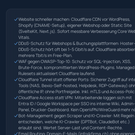
Website schneller machen: Cloudflare CDN vor WordPress,
Shopify (CNAME-Setup), eigener Webshop oder Static Site
(SvelteKit, Next.js). Sofort messbare Verbesserung Core We
Vitals.
DDoS-Schutz für Webshops & Buchungsplattformen: Hoster
DDoS-Schutz hört oft bei 1–5 Gbit/s auf. Cloudflare absorbier
mehrere Tbit/s im Free-Plan.
WAF gegen OWASP-Top-10: Schutz vor SQL-Injection, XSS,
Brute-Force, kompromittierten WordPress-Plugins. Managed
Rulesets aktualisiert Cloudflare laufend.
Cloudflare Tunnel statt offener Ports: Sicherer Zugriff auf int
Tools (NAS, Bexio-Self-hosted, Helpdesk, RDP-Gateway) oh
öffentliche IP, ohne Portfreigabe. Inkl. mTLS und Access-Polic
Cloudflare Access statt VPN: Mitarbeitende loggen sich mit
Entra ID / Google Workspace per SSO ins interne Wiki, Admin-
Panel, Drucker-Dashboard. Kein OpenVPN/WireGuard mehr nö
Bot-Management gegen Scraper und KI-Crawler: Mit Regeln
entscheiden, welche KI-Crawler (GPTBot, ClaudeBot etc.)
erlaubt sind. Wertet Server-Last und Content-Rechte.
Email Routing: Domain-E-Mails (info@firma.ch) ohne eigene