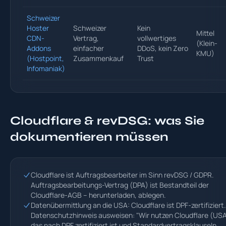
Schweizer
Hoster
Schweizer
Kein
Mittel
CDN-
Vertrag,
vollwertiges
(Klein-
Addons
einfacher
DDoS, kein Zero
KMU)
(Hostpoint,
Zusammenkauf
Trust
Infomaniak)
Cloudflare & revDSG: was Sie
dokumentieren müssen
Cloudflare ist Auftragsbearbeiter im Sinn revDSG / GDPR.
Auftragsbearbeitungs-Vertrag (DPA) ist Bestandteil der
Cloudflare-AGB – herunterladen, ablegen.
Datenübermittlung an die USA: Cloudflare ist DPF-zertifiziert.
Datenschutzhinweis ausweisen: "Wir nutzen Cloudflare (USA
das nach DPF zertifiziert ist und Standardvertragsklauseln