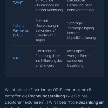
am POS, im
bargeldlose
TWINT
Onlineshop und
Bezahlung, sehr
auf der Rechnung
hohe Verbreitung
Echtzeit-
Sofortiger
Instant
Überweisung in
Zahlungseingang,
Payments
Sekunden, 24
bessere
(SIC5)
Stunden an 7
Liquiditätsplanung
Tagen
Elektronische
Kein Papier,
Rechnung direkt
weniger Fehler,
eBill
ins E-Banking des
schnellere
Empfängers
Bezahlung
Wichtig ist die Einordnung: QR-Rechnung und eBill
betreffen die
Rechnungsstellung
(wie Sie Ihre
Debitoren fakturieren), TWINT betrifft die
Bezahlung am