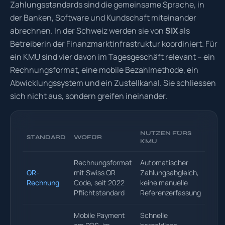
Zahlungsstandards sind die gemeinsame Sprache, in
der Banken, Software und Kundschaft miteinander
abrechnen. In der Schweiz werden sie von
SIX
als
Betreiberin der Finanzmarktinfrastruktur koordiniert. Für
ein KMU sind vier davon im Tagesgeschäft relevant – ein
Rechnungsformat, eine mobile Bezahlmethode, ein
Abwicklungssystem und ein Zustellkanal. Sie schliessen
sich nicht aus, sondern greifen ineinander.
NUTZEN FÜRS
STANDARD
WOFÜR
KMU
Rechnungsformat
Automatischer
QR-
mit Swiss QR
Zahlungsabgleich,
Rechnung
Code, seit 2022
keine manuelle
Pflichtstandard
Referenzerfassung
Mobile Payment
Schnelle