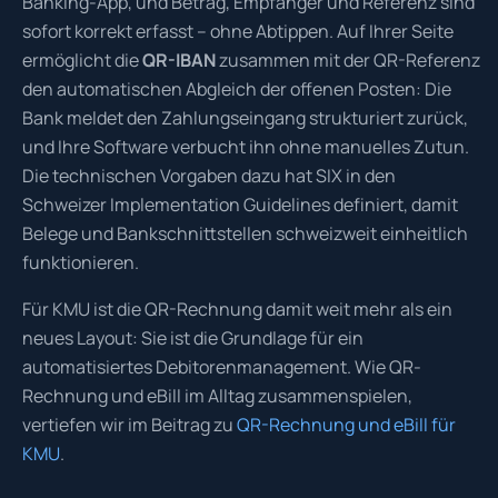
Banking-App, und Betrag, Empfänger und Referenz sind
sofort korrekt erfasst – ohne Abtippen. Auf Ihrer Seite
ermöglicht die
QR-IBAN
zusammen mit der QR-Referenz
den automatischen Abgleich der offenen Posten: Die
Bank meldet den Zahlungseingang strukturiert zurück,
und Ihre Software verbucht ihn ohne manuelles Zutun.
Die technischen Vorgaben dazu hat SIX in den
Schweizer Implementation Guidelines definiert, damit
Belege und Bankschnittstellen schweizweit einheitlich
funktionieren.
Für KMU ist die QR-Rechnung damit weit mehr als ein
neues Layout: Sie ist die Grundlage für ein
automatisiertes Debitorenmanagement. Wie QR-
Rechnung und eBill im Alltag zusammenspielen,
vertiefen wir im Beitrag zu
QR-Rechnung und eBill für
KMU
.