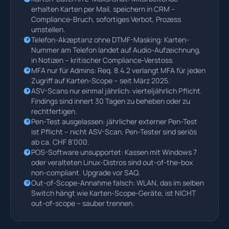
erhalten Karten per Mail, speichern in CRM –
Compliance-Bruch, sofortiges Verbot, Prozess
umstellen.
Telefon-Akzeptanz ohne DTMF-Masking: Karten-
Nummer am Telefon landet auf Audio-Aufzeichnung,
in Notizen – kritischer Compliance-Verstoss.
MFA nur für Admins: Req. 8.4.2 verlangt MFA für jeden
Zugriff auf Karten-Scope – seit März 2025.
ASV-Scans nur einmal jährlich: vierteljährlich Pflicht.
Findings sind innert 30 Tagen zu beheben oder zu
rechtfertigen.
Pen-Test ausgelassen: jährlicher externer Pen-Test
ist Pflicht – nicht ASV-Scan. Pen-Tester sind seriös
ab ca. CHF 8'000.
POS-Software unsupportet: Kassen mit Windows 7
oder veralteten Linux-Distros sind out-of-the-box
non-compliant. Upgrade vor SAQ.
Out-of-Scope-Annahme falsch: WLAN, das im selben
Switch hängt wie Karten-Scope-Geräte, ist NICHT
out-of-scope – sauber trennen.