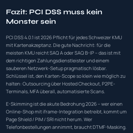
Fazit: PCI DSS muss kein
Monster sein
PCI DSS 4.0.1 ist 2026 Pflicht für jedes Schweizer KMU
mit Kartenakzeptanz. Die gute Nachricht: für die
meisten KMU reicht SAQ A oder SAQ B-IP – das ist mit
dem richtigen Zahlungsdienstleister und einem
sauberen Netzwerk-Setup pragmatisch lösbar.
Schlüssel ist, den Karten-Scope so klein wie möglich zu
halten: Outsourcing über Hosted Checkout, P2PE-
Terminals, MFA überall, automatisierte Scans.
E-Skimming ist die akute Bedrohung 2026 – wer einen
Online-Shop mit iframe-Integration betreibt, kommt um
Page Shield / PIM / SRI nicht herum. Wer
Telefonbestellungen annimmt, braucht DTMF-Masking.