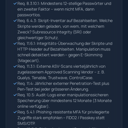
Req. 8.3.10.1: Mindestens 12-stellige Passwörter und
ein zweiter Faktor – wenn nicht MFA, dann
passwortlos.
Req. 6.4.3: Skript-Inventar auf Bezahlseiten. Welche
Skripte werden geladen, von wem, mit welchem
Zweck? Subresource Integrity (SRI) oder
gleichwertiger Schutz.
Req. 11.6.1: Integritäts-Überwachung der Skripte und
HTTP-Header auf Bezahlseiten. Manipulation muss
schnell detektiert werden – gegen E-Skimming
(Magecart).
Req. 11.3.1: Externe ASV-Scans vierteljährlich von
zugelassenem Approved Scanning Vendor – z. B.
Qualys, Tenable, Trustwave, ControlCase.
Req. 11.4: Jährlicher externer Penetration-Test plus
Pen-Test bei jeder grösseren Änderung.
Req. 10.5: Audit-Logs einer manipulationssicheren
Speicherung über mindestens 12 Monate (3 Monate
online verfügbar).
Req. 5.4.1: Phishing-resistente MFA für privilegierte
Zugriffe stark empfohlen – FIDO2 / Passkey statt
SMS/OTP.