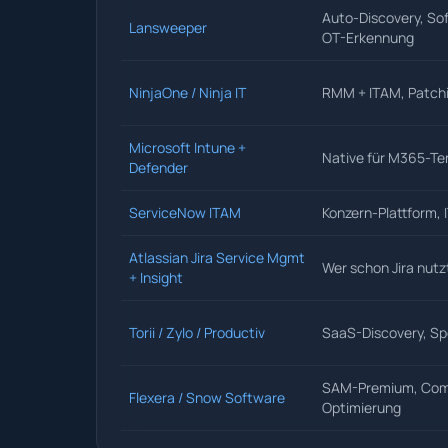
Auto-Discovery, So
Lansweeper
OT-Erkennung
NinjaOne / Ninja IT
RMM + ITAM, Patch
Microsoft Intune +
Native für M365-T
Defender
ServiceNow ITAM
Konzern-Plattform, 
Atlassian Jira Service Mgmt
Wer schon Jira nutz
+ Insight
Torii / Zylo / Productiv
SaaS-Discovery, 
SAM-Premium, Com
Flexera / Snow Software
Optimierung