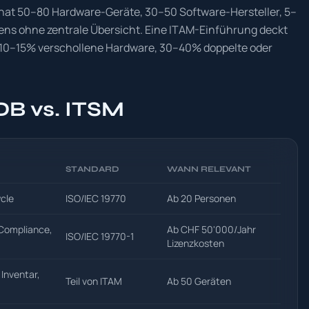
at 50–80 Hardware-Geräte, 30–50 Software-Hersteller, 5–
ns ohne zentrale Übersicht. Eine ITAM-Einführung deckt
 10–15% verschollene Hardware, 30–40% doppelte oder
DB vs. ITSM
STANDARD
WANN RELEVANT
ycle
ISO/IEC 19770
Ab 20 Personen
 Compliance,
Ab CHF 50'000/Jahr
ISO/IEC 19770-1
Lizenzkosten
Inventar,
Teil von ITAM
Ab 50 Geräten