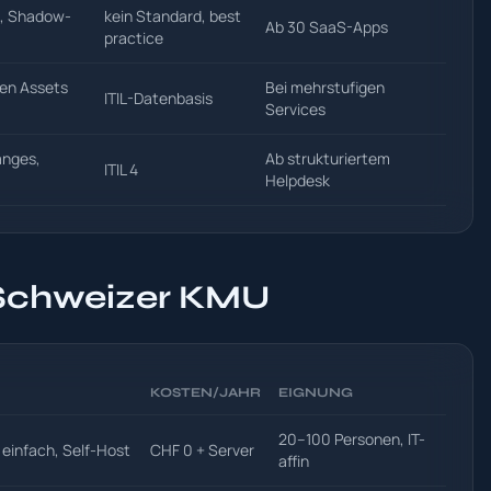
s, Shadow-
kein Standard, best
Ab 30 SaaS-Apps
practice
en Assets
Bei mehrstufigen
ITIL-Datenbasis
Services
anges,
Ab strukturiertem
ITIL 4
Helpdesk
 Schweizer KMU
KOSTEN/JAHR
EIGNUNG
20–100 Personen, IT-
einfach, Self-Host
CHF 0 + Server
affin