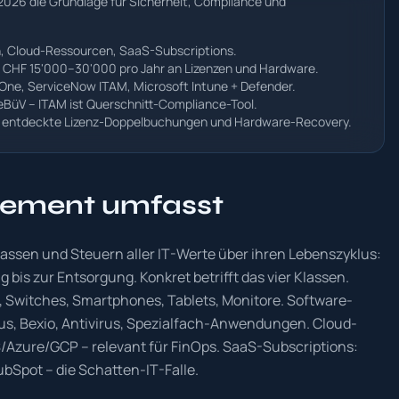
 2026 die Grundlage für Sicherheit, Compliance und
n, Cloud-Ressourcen, SaaS-Subscriptions.
 CHF 15'000–30'000 pro Jahr an Lizenzen und Hardware.
aOne, ServiceNow ITAM, Microsoft Intune + Defender.
GeBüV – ITAM ist Querschnitt-Compliance-Tool.
ch entdeckte Lizenz-Doppelbuchungen und Hardware-Recovery.
ement umfasst
ssen und Steuern aller IT-Werte über ihren Lebenszyklus:
bis zur Entsorgung. Konkret betrifft das vier Klassen.
, Switches, Smartphones, Tablets, Monitore. Software-
cus, Bexio, Antivirus, Spezialfach-Anwendungen. Cloud-
Azure/GCP – relevant für FinOps. SaaS-Subscriptions:
ubSpot – die Schatten-IT-Falle.