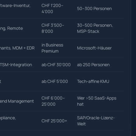
ftware-Inventur,
CHF 1'200–
50–300 Personen
4'000
CHF 3'500–
30–500 Personen,
ing, Remote
8'000
MSP-Stack
in Business
enants, MDM + EDR
Microsoft-Häuser
Premium
ITSM-Integration
ab CHF 30'000
ab 250 Personen
t
ab CHF 5'000
Tech-affine KMU
CHF 6'000–
Wer >50 SaaS-Apps
Spend Management
25'000
hat
pliance,
SAP/Oracle-Lizenz-
CHF 25'000+
Welt