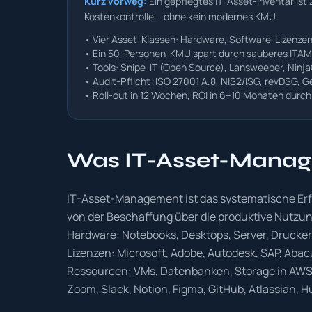
Kurz vorweg:
Ein gepflegtes IT-Asset-Inventar ist
Kostenkontrolle – ohne kein modernes KMU.
• Vier Asset-Klassen: Hardware, Software-Lizenze
• Ein 50-Personen-KMU spart durch sauberes ITAM
• Tools: Snipe-IT (Open Source), Lansweeper, Ninj
• Audit-Pflicht: ISO 27001 A.8, NIS2/ISG, revDSG, 
• Roll-out in 12 Wochen, ROI in 6–10 Monaten dur
Was IT-Asset-Manag
IT-Asset-Management ist das systematische Erfa
von der Beschaffung über die produktive Nutzung 
Hardware: Notebooks, Desktops, Server, Drucker
Lizenzen: Microsoft, Adobe, Autodesk, SAP, Aba
Ressourcen: VMs, Datenbanken, Storage in AWS/
Zoom, Slack, Notion, Figma, GitHub, Atlassian, H