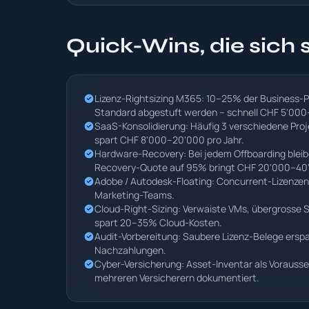
Quick-Wins, die sich 
Lizenz-Rightsizing M365: 10–25% der Business-P
Standard abgestuft werden – schnell CHF 5'000–
SaaS-Konsolidierung: Häufig 3 verschiedene Proje
spart CHF 8'000–20'000 pro Jahr.
Hardware-Recovery: Bei jedem Offboarding bleib
Recovery-Quote auf 95% bringt CHF 20'000–40'0
Adobe / Autodesk-Floating: Concurrent-Lizenzen
Marketing-Teams.
Cloud-Right-Sizing: Verwaiste VMs, übergrosse
spart 20–35% Cloud-Kosten.
Audit-Vorbereitung: Saubere Lizenz-Belege erspar
Nachzahlungen.
Cyber-Versicherung: Asset-Inventar als Vorauss
mehreren Versicherern dokumentiert.