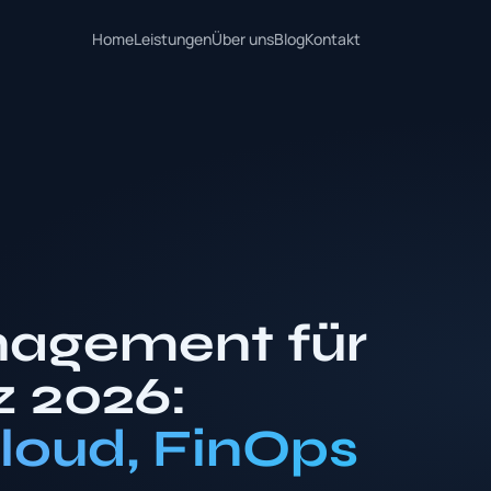
Home
Leistungen
Über uns
Blog
Kontakt
nagement für
 2026:
loud, FinOps