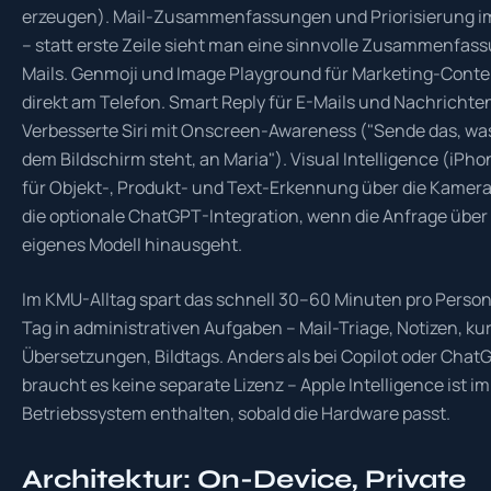
erzeugen). Mail-Zusammenfassungen und Priorisierung i
– statt erste Zeile sieht man eine sinnvolle Zusammenfas
Mails. Genmoji und Image Playground für Marketing-Conte
direkt am Telefon. Smart Reply für E-Mails und Nachrichte
Verbesserte Siri mit Onscreen-Awareness ("Sende das, wa
dem Bildschirm steht, an Maria"). Visual Intelligence (iPho
für Objekt-, Produkt- und Text-Erkennung über die Kamera
die optionale ChatGPT-Integration, wenn die Anfrage über
eigenes Modell hinausgeht.
Im KMU-Alltag spart das schnell 30–60 Minuten pro Person
Tag in administrativen Aufgaben – Mail-Triage, Notizen, ku
Übersetzungen, Bildtags. Anders als bei Copilot oder Chat
braucht es keine separate Lizenz – Apple Intelligence ist im
Betriebssystem enthalten, sobald die Hardware passt.
Architektur: On-Device, Private