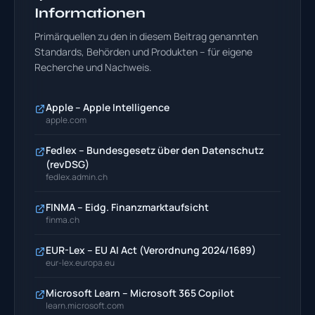
Informationen
Primärquellen zu den in diesem Beitrag genannten
Standards, Behörden und Produkten – für eigene
Recherche und Nachweis.
Apple – Apple Intelligence
apple.com
Fedlex – Bundesgesetz über den Datenschutz
(revDSG)
fedlex.admin.ch
FINMA – Eidg. Finanzmarktaufsicht
finma.ch
EUR-Lex – EU AI Act (Verordnung 2024/1689)
eur-lex.europa.eu
Microsoft Learn – Microsoft 365 Copilot
learn.microsoft.com