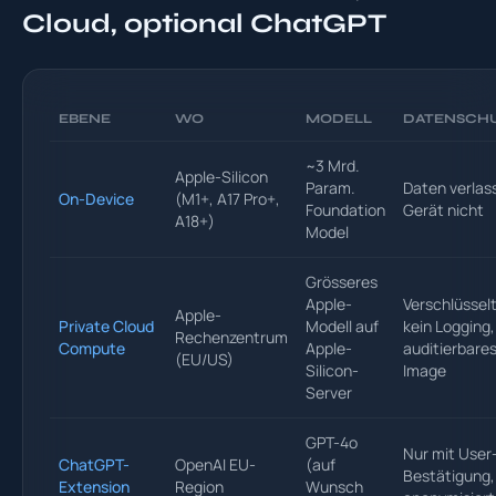
Cloud, optional ChatGPT
EBENE
WO
MODELL
DATENSCH
~3 Mrd.
Apple-Silicon
Param.
Daten verlas
On-Device
(M1+, A17 Pro+,
Foundation
Gerät nicht
A18+)
Model
Grösseres
Apple-
Verschlüsselt
Apple-
Private Cloud
Modell auf
kein Logging,
Rechenzentrum
Compute
Apple-
auditierbare
(EU/US)
Silicon-
Image
Server
GPT-4o
Nur mit User
ChatGPT-
OpenAI EU-
(auf
Bestätigung,
Extension
Region
Wunsch