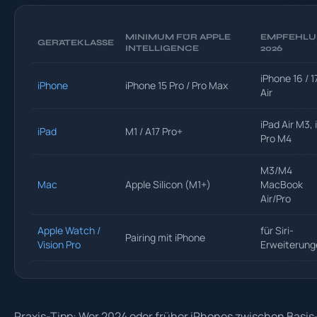
MINIMUM FÜR APPLE
EMPFEHL
GERÄTEKLASSE
INTELLIGENCE
2026
iPhone 16 / 17
iPhone
iPhone 15 Pro / Pro Max
Air
iPad Air M3, 
iPad
M1 / A17 Pro+
Pro M4
M3/M4
Mac
Apple Silicon (M1+)
MacBook
Air/Pro
Apple Watch /
für Siri-
Pairing mit iPhone
Vision Pro
Erweiterung
Praxis-Tipp: Wer 2024 oder früher iPhones zwischen Basis