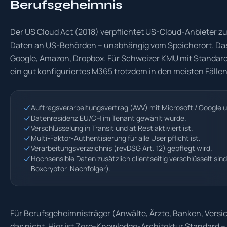
Berufsgeheimnis
Der US Cloud Act (2018) verpflichtet US-Cloud-Anbieter z
Daten an US-Behörden – unabhängig vom Speicherort. Das g
Google, Amazon, Dropbox. Für Schweizer KMU mit Standard
ein gut konfiguriertes M365 trotzdem in den meisten Fälle
Auftragsverarbeitungsvertrag (AVV) mit Microsoft / Google u
Datenresidenz EU/CH im Tenant gewählt wurde.
Verschlüsselung in Transit und at Rest aktiviert ist.
Multi-Faktor-Authentisierung für alle User pflicht ist.
Verarbeitungsverzeichnis (revDSG Art. 12) gepflegt wird.
Hochsensible Daten zusätzlich clientseitig verschlüsselt sin
Boxcryptor-Nachfolger).
Für Berufsgeheimnisträger (Anwälte, Ärzte, Banken, Versi
das nicht. Hier ist Zero-Knowledge-Architektur Standard – 