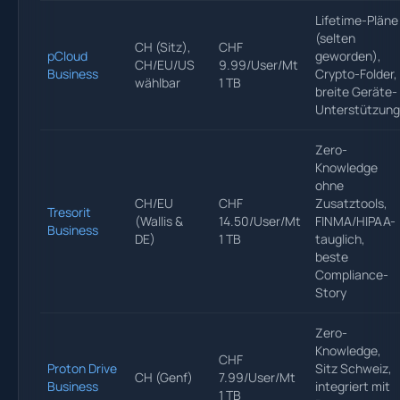
Lifetime-Pläne
(selten
CH (Sitz),
CHF
pCloud
geworden),
CH/EU/US
9.99/User/Mt
Business
Crypto-Folder,
wählbar
1 TB
breite Geräte-
Unterstützung
Zero-
Knowledge
ohne
CH/EU
CHF
Zusatztools,
Tresorit
(Wallis &
14.50/User/Mt
FINMA/HIPAA-
Business
DE)
1 TB
tauglich,
beste
Compliance-
Story
Zero-
Knowledge,
CHF
Proton Drive
Sitz Schweiz,
CH (Genf)
7.99/User/Mt
Business
integriert mit
1 TB