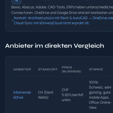
Bexio, Abacus, Adobe, CAD-Tools, ERPs haben unterschiedliche
Connectoren. OneDrive und Google Drive sind am breitesten un
Konkret: Architekturbüro mit Revit & AutoCAD → OneDrive od
Cloud-Sync mit kDrive/pCloud nicht erprobt ist.
Anbieter im direkten Vergleich
PREIS
ANBIETER
STANDORT
STÄRKE
(BUSINESS)
100%
Schweiz, sehr
CHF
Infomaniak
CH (Genf,
günstig, gute
5.83/User/Mt
kDrive
Wallis)
mobile Apps,
unlim.
Office-Online-
View