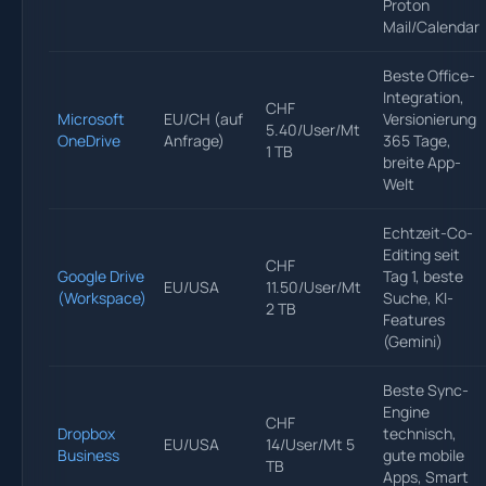
Proton
Mail/Calendar
Beste Office-
Integration,
CHF
Microsoft
EU/CH (auf
Versionierung
5.40/User/Mt
OneDrive
Anfrage)
365 Tage,
1 TB
breite App-
Welt
Echtzeit-Co-
Editing seit
CHF
Google Drive
Tag 1, beste
EU/USA
11.50/User/Mt
(Workspace)
Suche, KI-
2 TB
Features
(Gemini)
Beste Sync-
Engine
CHF
Dropbox
technisch,
EU/USA
14/User/Mt 5
Business
gute mobile
TB
Apps, Smart