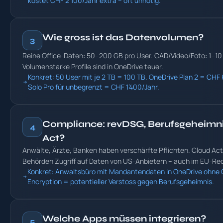
kostet CHF 2’100/Jahr extra – oft unnötig.
Wie gross ist das Datenvolumen?
3
Reine Office-Daten: 50–200 GB pro User. CAD/Video/Foto: 1–10 
Volumenstarke Profile sind in OneDrive teuer.
Konkret: 50 User mit je 2 TB = 100 TB. OneDrive Plan 2 = CHF 
Solo Pro für unbegrenzt = CHF 1’400/Jahr.
Compliance: revDSG, Berufsgeheimni
4
Act?
Anwälte, Ärzte, Banken haben verschärfte Pflichten. Cloud Act
Behörden Zugriff auf Daten von US-Anbietern – auch im EU-R
Konkret: Anwaltsbüro mit Mandantendaten in OneDrive ohne C
Encryption = potentieller Verstoss gegen Berufsgeheimnis.
Welche Apps müssen integrieren?
5