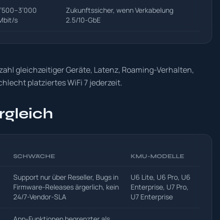
1’500–3’000
Zukunftssicher, wenn Verkabelung
Mbit/s
2.5/10-GbE
nzahl gleichzeitiger Geräte, Latenz, Roaming-Verhalten,
chlecht platziertes WiFi 7 jederzeit.
rgleich
SCHWÄCHE
KMU-MODELLE
Support nur über Reseller, Bugs in
U6 Lite, U6 Pro, U6
-
Firmware-Releases ärgerlich, kein
Enterprise, U7 Pro,
24/7-Vendor-SLA
U7 Enterprise
App-Funktionen begrenzter als