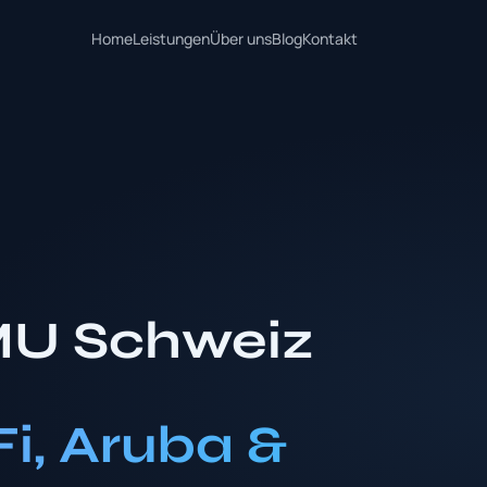
Home
Leistungen
Über uns
Blog
Kontakt
MU Schweiz
Fi, Aruba &