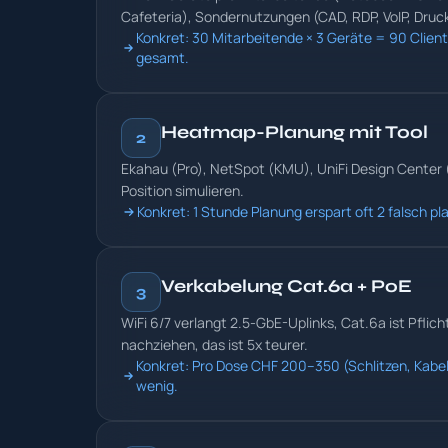
Cafeteria), Sondernutzungen (CAD, RDP, VoIP, Druck
Konkret: 30 Mitarbeitende × 3 Geräte = 90 Client
gesamt.
Heatmap-Planung mit Tool
2
Ekahau (Pro), NetSpot (KMU), UniFi Design Center (
Position simulieren.
Konkret: 1 Stunde Planung erspart oft 2 falsch 
Verkabelung Cat.6a + PoE
3
WiFi 6/7 verlangt 2.5-GbE-Uplinks, Cat.6a ist Pfli
nachziehen, das ist 5x teurer.
Konkret: Pro Dose CHF 200–350 (Schlitzen, Kabel,
wenig.