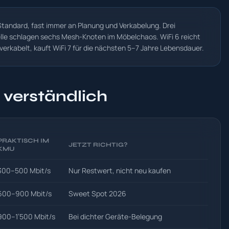
andard, fast immer an Planung und Verkabelung. Drei
lle schlagen sechs Mesh-Knoten im Möbelchaos. WiFi 6 reicht
erkabelt, kauft WiFi 7 für die nächsten 5–7 Jahre Lebensdauer.
verständlich
PRAKTISCH IM
JETZT RICHTIG?
KMU
300–500 Mbit/s
Nur Restwert, nicht neu kaufen
600–900 Mbit/s
Sweet Spot 2026
900–1’500 Mbit/s
Bei dichter Geräte-Belegung