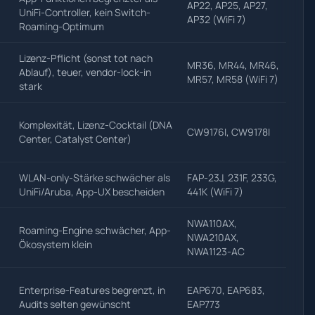
AP22, AP25, AP27,
UniFi-Controller, kein Switch-
AP32 (WiFi 7)
Roaming-Optimum
Lizenz-Pflicht (sonst tot nach
MR36, MR44, MR46,
Ablauf), teuer, vendor-lock-in
MR57, MR58 (WiFi 7)
stark
Komplexität, Lizenz-Cocktail (DNA
CW9176I, CW9178I
Center, Catalyst Center)
WLAN-only-Stärke schwächer als
FAP-23J, 231F, 233G,
UniFi/Aruba, App-UX bescheiden
441K (WiFi 7)
NWA110AX,
Roaming-Engine schwächer, App-
NWA210AX,
Ökosystem klein
NWA1123-AC
Enterprise-Features begrenzt, in
EAP670, EAP683,
Audits selten gewünscht
EAP773