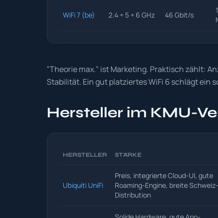
WiFi 7 (be)
2.4 + 5 + 6 GHz
46 Gbit/s
"Theorie max." ist Marketing. Praktisch zählt: A
Stabilität. Ein gut platziertes WiFi 6 schlägt ein s
Hersteller im KMU-Ve
HERSTELLER
STÄRKE
Preis, integrierte Cloud-UI, gute
Ubiquiti UniFi
Roaming-Engine, breite Schweiz
Distribution
Solide Hardware, gute App-