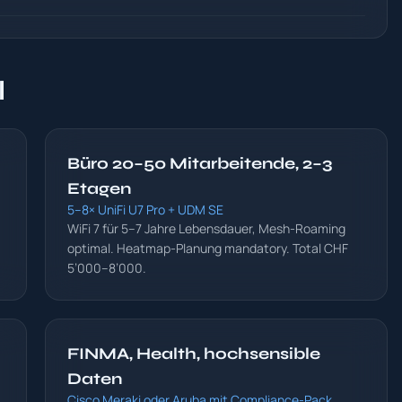
l
Büro 20–50 Mitarbeitende, 2–3
Etagen
5–8× UniFi U7 Pro + UDM SE
WiFi 7 für 5–7 Jahre Lebensdauer, Mesh-Roaming
optimal. Heatmap-Planung mandatory. Total CHF
5’000–8’000.
FINMA, Health, hochsensible
Daten
Cisco Meraki oder Aruba mit Compliance-Pack