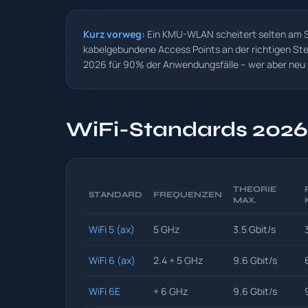
Kurz vorweg:
Ein KMU-WLAN scheitert selten am St
kabelgebundene Access Points an der richtigen Ste
2026 für 90% der Anwendungsfälle – wer aber neu v
WiFi-Standards 2026 
THEORIE
STANDARD
FREQUENZEN
MAX.
WiFi 5 (ax)
5 GHz
3.5 Gbit/s
WiFi 6 (ax)
2.4 + 5 GHz
9.6 Gbit/s
WiFi 6E
+ 6 GHz
9.6 Gbit/s