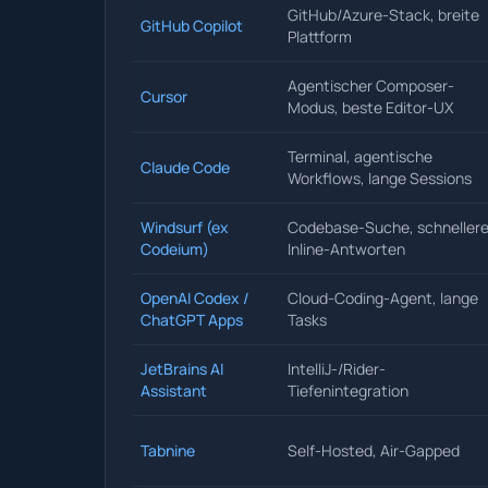
GitHub/Azure-Stack, breite
GitHub Copilot
Plattform
Agentischer Composer-
Cursor
Modus, beste Editor-UX
Terminal, agentische
Claude Code
Workflows, lange Sessions
Windsurf (ex
Codebase-Suche, schneller
Codeium)
Inline-Antworten
OpenAI Codex /
Cloud-Coding-Agent, lange
ChatGPT Apps
Tasks
JetBrains AI
IntelliJ-/Rider-
Assistant
Tiefenintegration
Tabnine
Self-Hosted, Air-Gapped