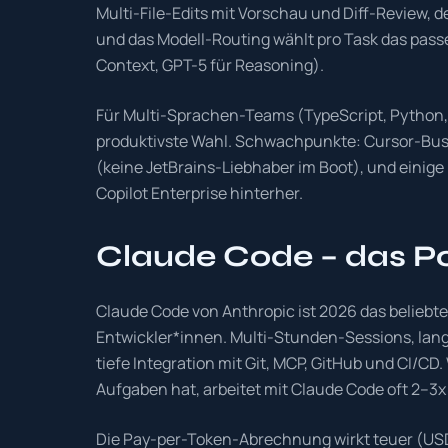
Multi-File-Edits mit Vorschau und Diff-Review, 
und das Modell-Routing wählt pro Task das pass
Context, GPT-5 für Reasoning).
Für Multi-Sprachen-Teams (TypeScript, Python, 
produktivste Wahl. Schwachpunkte: Cursor-Busine
(keine JetBrains-Liebhaber im Boot), und einige
Copilot Enterprise hinterher.
Claude Code – das P
Claude Code von Anthropic ist 2026 das beliebte
Entwickler*innen. Multi-Stunden-Sessions, lang
tiefe Integration mit Git, MCP, GitHub und CI/C
Aufgaben hat, arbeitet mit Claude Code oft 2–3x 
Die Pay-per-Token-Abrechnung wirkt teuer (USD