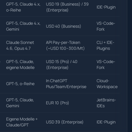
GPT-5, Claude 4.x,
USD 19 (Business) / 39
IDE-Plugin
o-Reihe
(Enterprise)
GPT-5, Claude 4.x,
VS-Code-
USD 40 (Business)
Gemini
Fork
Claude Sonnet
API Pay-per-Token
CLI + IDE-
4.6, Opus 4.7
(~USD 100–300/Mt)
Plugins
e
GPT-5, Claude,
USD 15 (Pro) / 40
VS-Code-
eigene Modelle
(Enterprise)
Fork
In ChatGPT
Cloud-
GPT-5, o-Reihe
Plus/Team/Enterprise
Workspace
GPT-5, Claude,
JetBrains-
EUR 10 (Pro)
Gemini
IDEs
Eigene Modelle +
USD 39 (Enterprise)
IDE-Plugin
Claude/GPT