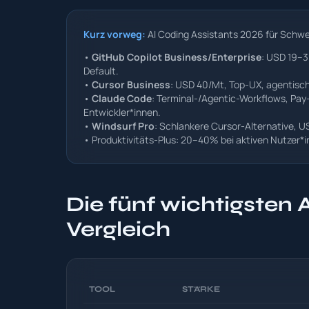
Kurz vorweg:
AI Coding Assistants 2026 für Schw
•
GitHub Copilot Business/Enterprise
: USD 19–3
Default.
•
Cursor Business
: USD 40/Mt, Top-UX, agentisc
•
Claude Code
: Terminal-/Agentic-Workflows, Pay-
Entwickler*innen.
•
Windsurf Pro
: Schlankere Cursor-Alternative, 
• Produktivitäts-Plus: 20–40% bei aktiven Nutzer*i
Die fünf wichtigsten 
Vergleich
TOOL
STÄRKE