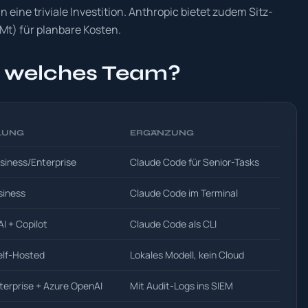
eine triviale Investition. Anthropic bietet zudem Sitz-
) für planbare Kosten.
r welches Team?
LUNG
ERGÄNZUNG
siness/Enterprise
Claude Code für Senior-Tasks
siness
Claude Code im Terminal
AI + Copilot
Claude Code als CLI
elf-Hosted
Lokales Modell, kein Cloud
terprise + Azure OpenAI
Mit Audit-Logs ins SIEM