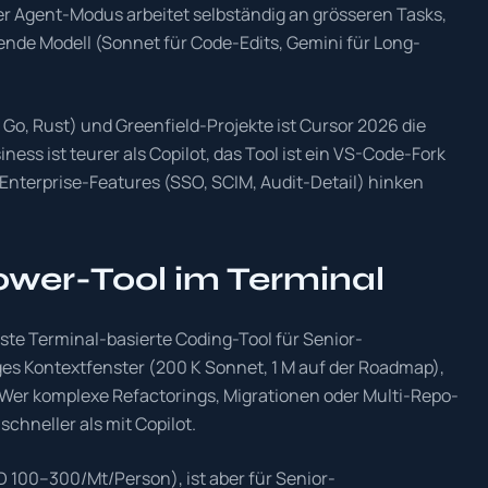
der Agent-Modus arbeitet selbständig an grösseren Tasks,
ende Modell (Sonnet für Code-Edits, Gemini für Long-
Go, Rust) und Greenfield-Projekte ist Cursor 2026 die
ss ist teurer als Copilot, das Tool ist ein VS-Code-Fork
 Enterprise-Features (SSO, SCIM, Audit-Detail) hinken
ower-Tool im Terminal
ste Terminal-basierte Coding-Tool für Senior-
es Kontextfenster (200 K Sonnet, 1 M auf der Roadmap),
D. Wer komplexe Refactorings, Migrationen oder Multi-Repo-
schneller als mit Copilot.
 100–300/Mt/Person), ist aber für Senior-