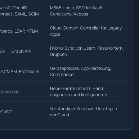
uth2, OpenID
M365-Login, SSO für SaaS,
nnect, SAML, SCIM
Conditional Access
Cloud-Domain-Controller für Legacy-
rberos, LDAP, NTLM
Apps
Hybrid-Sync von Usern, Passwörtern,
AP → Graph API
Gruppen
Gerätepolicies, App-Verteilung,
M/MAM-Protokolle
Compliance
Neue Geräte ohne IT-Hand
ovisioning
auspacken und konfigurieren
Vollständiger Windows-Desktop in
P/AVD
der Cloud