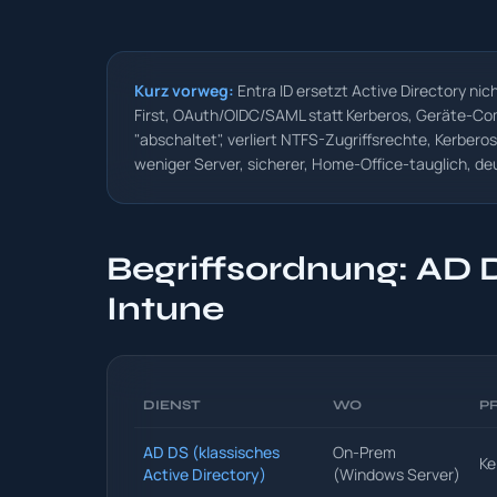
Kurz vorweg:
Entra ID ersetzt Active Directory nich
First, OAuth/OIDC/SAML statt Kerberos, Geräte-Com
"abschaltet", verliert NTFS-Zugriffsrechte, Kerber
weniger Server, sicherer, Home-Office-tauglich, deu
Begriffsordnung: AD D
Intune
DIENST
WO
P
AD DS (klassisches
On-Prem
Ke
Active Directory)
(Windows Server)