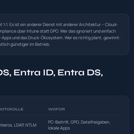
t 1:1. Es ist ein anderer Dienst mit anderer Architektur – Cloud-
pliance über Intune statt GPO. Wer das ignoriert und einfach
os-Apps und das Druck-Ökosystem. Wer es richtig plant, gewinnt:
tlich günstiger im Betrieb.
S, Entra ID, Entra DS,
ROTOKOLLE
WOFÜR
PC-Beitritt, GPO, Dateifreigaben,
rberos, LDAP, NTLM
lokale Apps