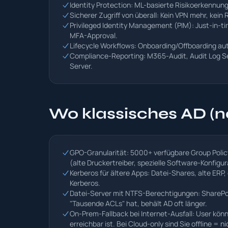
Identity Protection: ML-basierte Risikoerkennun
Sicherer Zugriff von überall: Kein VPN mehr, kein 
Privileged Identity Management (PIM): Just-in-t
MFA-Approval.
Lifecycle Workflows: Onboarding/Offboarding au
Compliance-Reporting: M365-Audit, Audit Log Se
Server.
Wo klassisches AD (noc
GPO-Granularität: 5000+ verfügbare Group Policy
(alte Druckertreiber, spezielle Software-Konfigur
Kerberos für ältere Apps: Datei-Shares, alte ERP
Kerberos.
Datei-Server mit NTFS-Berechtigungen: SharePoint 
"Tausende ACLs" hat, behält AD oft länger.
On-Prem-Fallback bei Internet-Ausfall: User kön
erreichbar ist. Bei Cloud-only sind Sie offline =